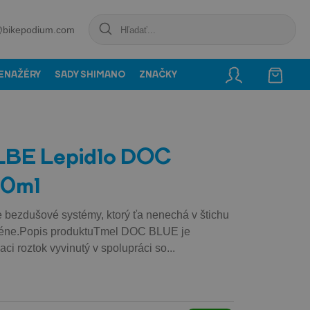
@bikepodium.com
ENAŽÉRY
SADY SHIMANO
ZNAČKY
E Lepidlo DOC
00ml
e bezdušové systémy, ktorý ťa nenechá v štichu
réne.Popis produktuTmel DOC BLUE je
aci roztok vyvinutý v spolupráci so...