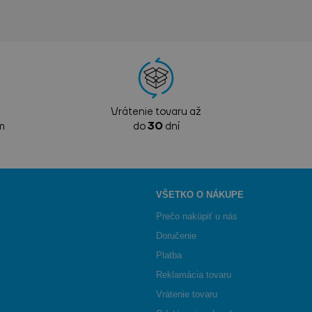
Vrátenie tovaru až
m
do
30
dní
VŠETKO O NÁKUPE
Prečo nakúpiť u nás
Doručenie
Platba
Reklamácia tovaru
Vrátenie tovaru