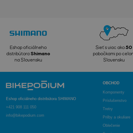
Eshop oficiálneho
Sieť s viac ako
50
distribútora
Shimano
pobočkami po celo
na Slovensku
Slovensku
OBCHOD
Komponenty
Eshop oficiálneho distribútora SHIMANO
Príslušenstvo
+421 908 111 050
Tretry
info@bikepodium.com
Prilby a okuliare
Oblečenie