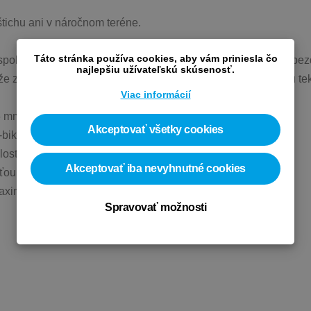
tichu ani v náročnom teréne.
Táto stránka používa cookies, aby vám priniesla čo
spolupráci so značkou Schwalbe. Je určený pre všetky typy bez
najlepšiu užívateľskú skúsenosť.
zaceliť aj väčšie prierazy a zároveň si zachováva výbornu teku
Viac informácií
6 mm.
Akceptovať všetky cookies
bike plášte.
slosti od podmienok.
Akceptovať iba nevyhnutné cookies
ou dopĺňania cez ventil.
aximálnu spoľahlivosť.
Spravovať možnosti