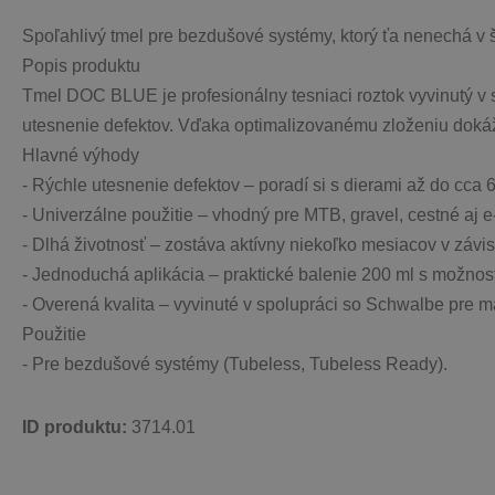
Spoľahlivý tmel pre bezdušové systémy, ktorý ťa nenechá v š
Popis produktu
Tmel DOC BLUE je profesionálny tesniaci roztok vyvinutý v 
utesnenie defektov. Vďaka optimalizovanému zloženiu dokáže 
Hlavné výhody
- Rýchle utesnenie defektov – poradí si s dierami až do cca 
- Univerzálne použitie – vhodný pre MTB, gravel, cestné aj e‑
- Dlhá životnosť – zostáva aktívny niekoľko mesiacov v závi
- Jednoduchá aplikácia – praktické balenie 200 ml s možnosť
- Overená kvalita – vyvinuté v spolupráci so Schwalbe pre m
Použitie
- Pre bezdušové systémy (Tubeless, Tubeless Ready).
ID produktu: 
3714.01