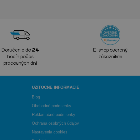
Doručenie do
24
E-shop overený
hodín počas
zákazníkmi
pracovných dní
UŽITOČNÉ INFORMÁCIE
Blog
Obchodné podmienky
Reklamačné podmienky
Ochrana osobných údajov
Nastavenia cookies