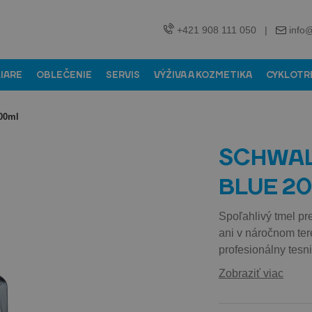
+421 908 111 050
|
info
LIARE
OBLEČENIE
SERVIS
VÝŽIVA A KOZMETIKA
CYKLOTR
00ml
SCHWALB
BLUE 2
Spoľahlivý tmel pr
ani v náročnom te
profesionálny tesni
Zobraziť viac