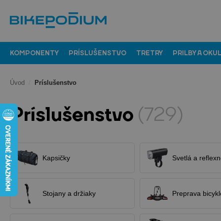
KOMPONENTY
PRÍSLUŠENSTVO
TRETRY
PRILBY A OKU
Úvod
/
Príslušenstvo
Príslušenstvo
(729)
Kapsičky
Svetlá a reflex
Stojany a držiaky
Preprava bicykl