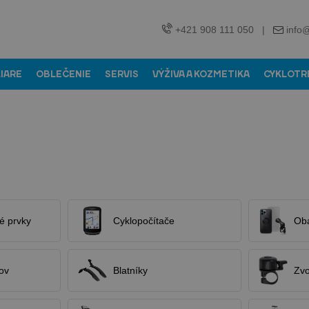
+421 908 111 050
|
info
LIARE
OBLEČENIE
SERVIS
VÝŽIVA A KOZMETIKA
CYKLOTR
né prvky
Cyklopočítače
Oba
ov
Blatníky
Zvo