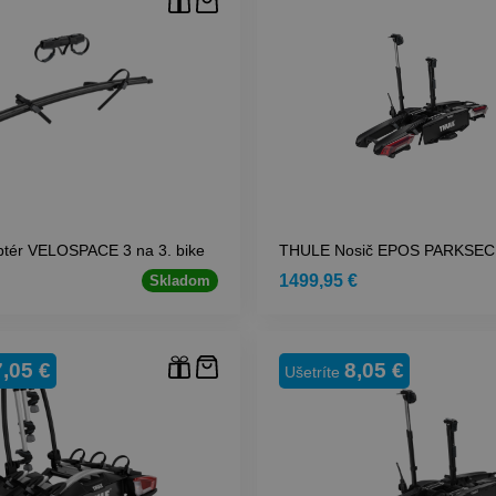
tér VELOSPACE 3 na 3. bike
THULE Nosič EPOS PARKSEC
1499,95 €
Skladom
,05 €
8,05 €
Ušetríte