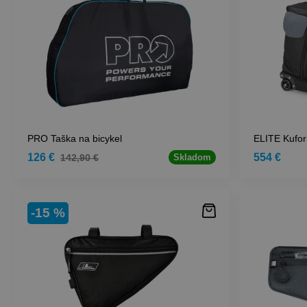
PRO Taška na bicykel
ELITE Kuf
126 €
554 €
142,90 €
Skladom
-15 %