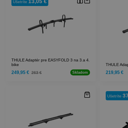
13,05 €
Ušetríte
THULE Adaptér pre EASYFOLD 3 na 3.a 4.
bike
THULE Adap
249,95 €
219,95 €
263 €
Skladom
37
Ušetríte