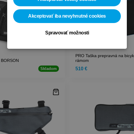
Akceptovať iba nevyhnutné cookies
Spravovať možnosti
PRO Taška prepravná na bicy
or BORSON
rámom
510 €
Skladom