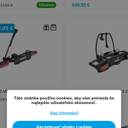
649,95 €
1133 €
Skladom
,05 €
č VELOLITE 1B
THULE Nosič VELOSPACE 3 2
Táto stránka používa cookies, aby vám priniesla čo
849,95 €
19 €
Skladom
najlepšiu užívateľskú skúsenosť.
Viac informácií
Akceptovať všetky cookies