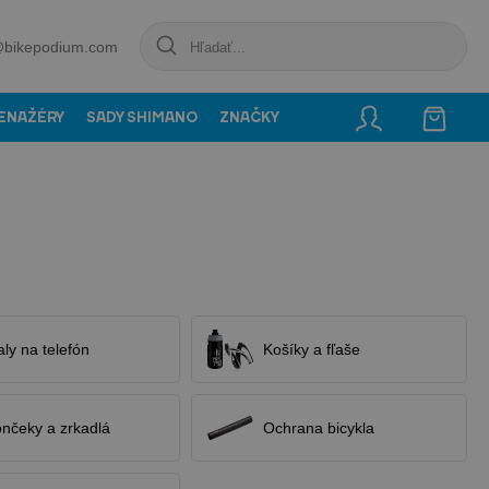
@bikepodium.com
ENAŽÉRY
SADY SHIMANO
ZNAČKY
ly na telefón
Košíky a fľaše
nčeky a zrkadlá
Ochrana bicykla