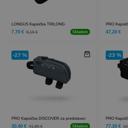
LONGUS Kapsička TRILONG
PRO Kapsič
7,70 €
47,20 €
9,15 €
Skladom
-27 %
-23 %
PRO Kapsička DISCOVER za predstavec
PRO Kapsi
30,40 €
77,30 €
41,90 €
10
Skladom