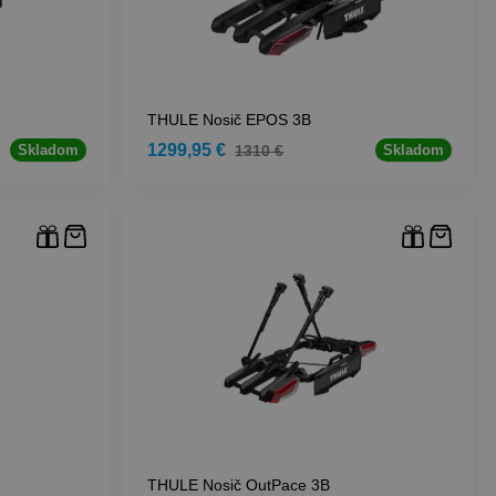
THULE Nosič EPOS 3B
1299,95 €
1310 €
Skladom
Skladom
THULE Nosič OutPace 3B