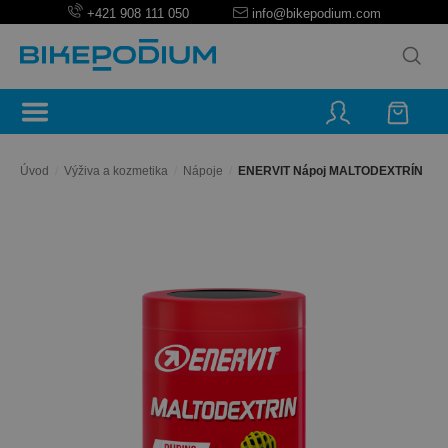
+421 908 111 050
info@bikepodium.com
Úvod
/
Výživa a kozmetika
/
Nápoje
/
ENERVIT Nápoj MALTODEXTRÍN