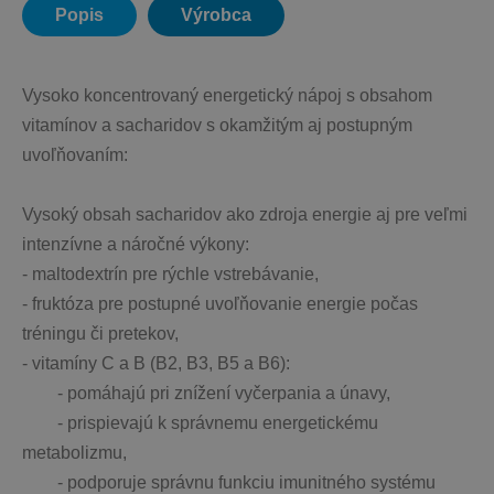
Popis
Výrobca
Vysoko koncentrovaný energetický nápoj s obsahom 
vitamínov a sacharidov s okamžitým aj postupným 
uvoľňovaním:
Vysoký obsah sacharidov ako zdroja energie aj pre veľmi 
intenzívne a náročné výkony:
- maltodextrín pre rýchle vstrebávanie,
- fruktóza pre postupné uvoľňovanie energie počas 
tréningu či pretekov,
- vitamíny C a B (B2, B3, B5 a B6):
	- pomáhajú pri znížení vyčerpania a únavy,
	- prispievajú k správnemu energetickému 
metabolizmu,
	- podporuje správnu funkciu imunitného systému 