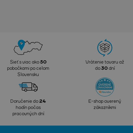
Sieť s viac ako
50
Vrátenie tovaru až
pobočkami po celom
do
30
dní
Slovensku
Doručenie do
24
E-shop overený
hodín počas
zákazníkmi
pracovných dní