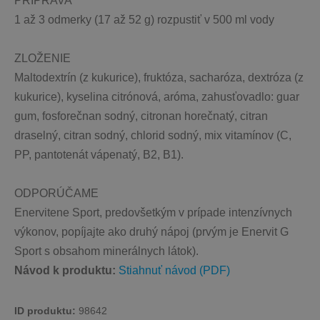
PRÍPRAVA
1 až 3 odmerky (17 až 52 g) rozpustiť v 500 ml vody
ZLOŽENIE
Maltodextrín (z kukurice), fruktóza, sacharóza, dextróza (z 
kukurice), kyselina citrónová, aróma, zahusťovadlo: guar 
gum, fosforečnan sodný, citronan horečnatý, citran 
draselný, citran sodný, chlorid sodný, mix vitamínov (C, 
PP, pantotenát vápenatý, B2, B1).
ODPORÚČAME
Enervitene Sport, predovšetkým v prípade intenzívnych 
výkonov, popíjajte ako druhý nápoj (prvým je Enervit G 
Sport s obsahom minerálnych látok). 
Návod k produktu: 
Stiahnuť návod (PDF)
ID produktu: 
98642