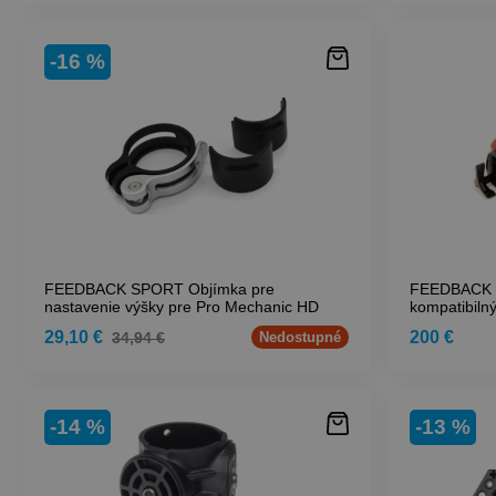
-16 %
FEEDBACK SPORT Objímka pre
FEEDBACK 
nastavenie výšky pre Pro Mechanic HD
kompatibilný
29,10 €
200 €
34,94 €
Nedostupné
-14 %
-13 %