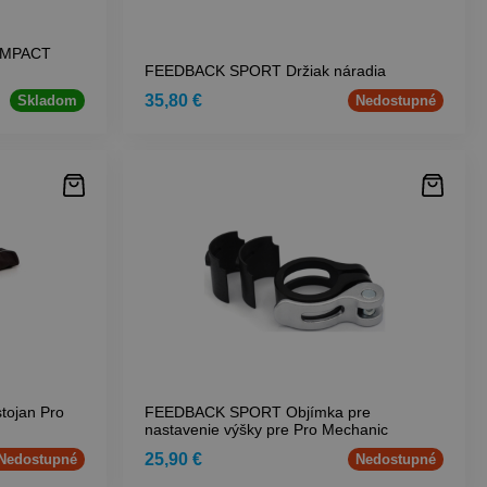
OMPACT
FEEDBACK SPORT Držiak náradia
35,80 €
Skladom
Nedostupné
ojan Pro
FEEDBACK SPORT Objímka pre
nastavenie výšky pre Pro Mechanic
25,90 €
Nedostupné
Nedostupné