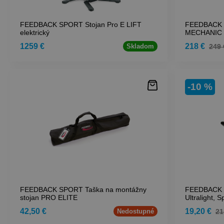
FEEDBACK SPORT Stojan Pro E LIFT
FEEDBACK 
elektrický
MECHANIC 
1259 €
218 €
249 
Skladom
-10 %
FEEDBACK SPORT Taška na montážny
FEEDBACK S
stojan PRO ELITE
Ultralight, 
42,50 €
19,20 €
21
Nedostupné