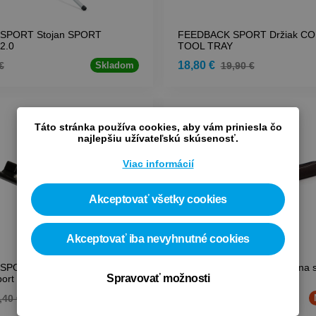
SPORT Stojan SPORT
FEEDBACK SPORT Držiak C
2.0
TOOL TRAY
18,80 €
€
19,90 €
Skladom
-10 %
Táto stránka používa cookies, aby vám priniesla čo
najlepšiu užívateľskú skúsenosť.
Viac informácií
Akceptovať všetky cookies
Akceptovať iba nevyhnutné cookies
PORT Čeluste čierne pre
FEEDBACK SPORT Taška na st
Spravovať možnosti
Sport Mechanic, Classic, Eco
Mechanic HD
47,80 €
,40 €
53,70 €
Nedostupné