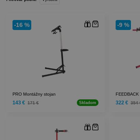
-16 %
-9 %
PRO Montážny stojan
FEEDBACK 
143 €
322 €
171 €
354 
Skladom