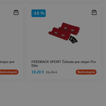
-10 %
rojov pre
FEEDBACK SPORT Čeľuste pre stojan Pro
Elite
19,20 €
21,40 €
Nedostupné
Nedostupné