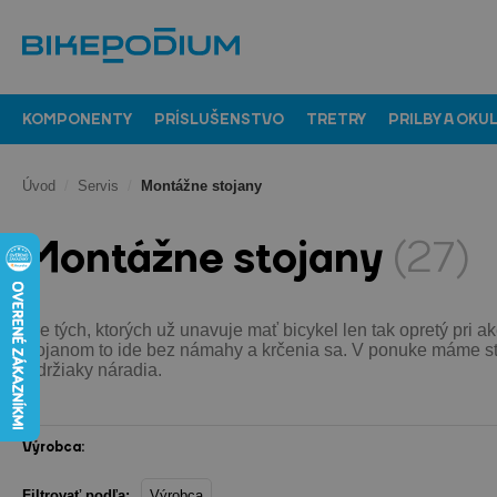
KOMPONENTY
PRÍSLUŠENSTVO
TRETRY
PRILBY A OKU
Úvod
/
Servis
/
Montážne stojany
Montážne stojany
(27)
Pre tých, ktorých už unavuje mať bicykel len tak opretý pri a
stojanom to ide bez námahy a krčenia sa. V ponuke máme sto
a držiaky náradia.
Výrobca:
Filtrovať podľa:
Výrobca