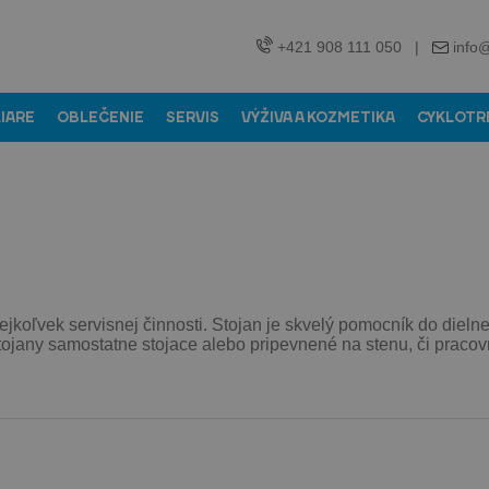
+421 908 111 050
|
info
LIARE
OBLEČENIE
SERVIS
VÝŽIVA A KOZMETIKA
CYKLOTR
kejkoľvek servisnej činnosti. Stojan je skvelý pomocník do dielne
jany samostatne stojace alebo pripevnené na stenu, či pracovn