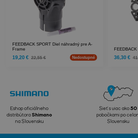
FEEDBACK SPORT Diel náhradný pre A-
Frame
FEEDBACK 
19,20 €
36,30 €
22,55 €
41
Nedostupné
Eshop oficiálneho
Sieť s viac ako
50
distribútora
Shimano
pobočkami po celo
na Slovensku
Slovensku