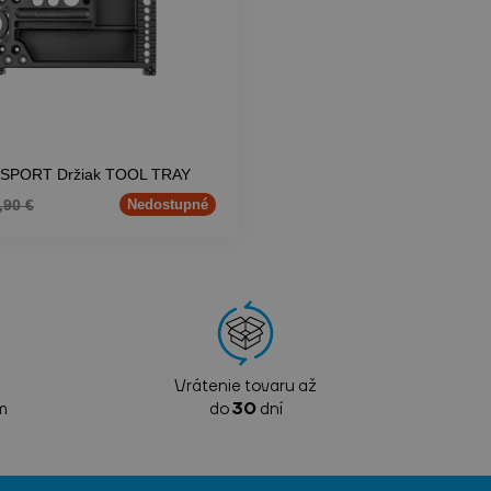
SPORT Držiak TOOL TRAY
,90 €
Nedostupné
Vrátenie tovaru až
m
do
30
dní