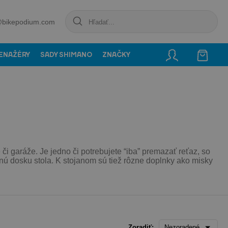
@bikepodium.com
ENAŽÉRY
SADY SHIMANO
ZNAČKY
 či garáže. Je jedno či potrebujete “iba” premazať reťaz, so
ú dosku stola. K stojanom sú tiež rôzne doplnky ako misky
Zoradiť:
Nezoradené