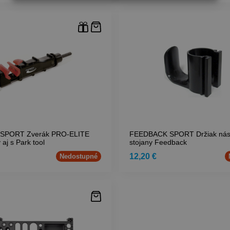
SPORT Zverák PRO-ELITE
FEEDBACK SPORT Držiak nást
 aj s Park tool
stojany Feedback
12,20 €
Nedostupné