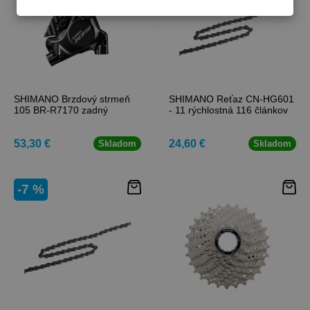
SHIMANO Brzdový strmeň
SHIMANO Reťaz CN-HG601
105 BR-R7170 zadný
- 11 rýchlostná 116 článkov
53,30 €
24,60 €
Skladom
Skladom
-7 %