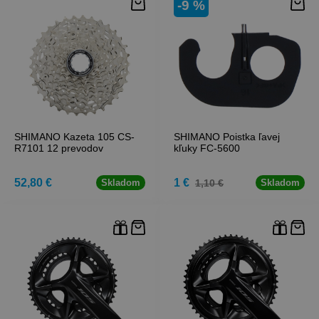
-9 %
SHIMANO Kazeta 105 CS-
SHIMANO Poistka ľavej
R7101 12 prevodov
kľuky FC-5600
52,80 €
1 €
1,10 €
Skladom
Skladom