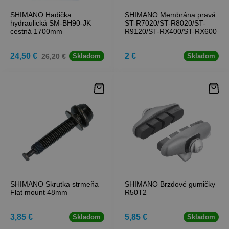
SHIMANO Hadička
SHIMANO Membrána pravá
hydraulická SM-BH90-JK
ST-R7020/ST-R8020/ST-
cestná 1700mm
R9120/ST-RX400/ST-RX600
24,50 €
2 €
26,20 €
Skladom
Skladom
SHIMANO Skrutka strmeňa
SHIMANO Brzdové gumičky
Flat mount 48mm
R50T2
3,85 €
5,85 €
Skladom
Skladom