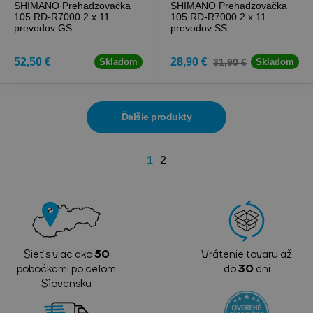
SHIMANO Prehadzovačka
SHIMANO Prehadzovačka
105 RD-R7000 2 x 11
105 RD-R7000 2 x 11
prevodov GS
prevodov SS
52,50 €
28,90 €
31,90 €
Skladom
Skladom
Ďalšie produkty
1
2
Sieť s viac ako
50
Vrátenie tovaru až
pobočkami po celom
do
30
dní
Slovensku