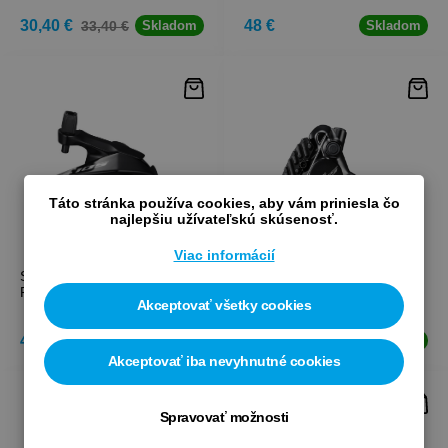
30,40 €
48 €
33,40 €
Skladom
Skladom
Táto stránka používa cookies, aby vám priniesla čo
najlepšiu užívateľskú skúsenosť.
Viac informácií
SHIMANO Brzda 105 BR-
SHIMANO Brzdový strmeň
R7000 zadná
105 BR-R7170 predný
Akceptovať všetky cookies
41,30 €
55,50 €
Skladom
Skladom
Akceptovať iba nevyhnutné cookies
Spravovať možnosti