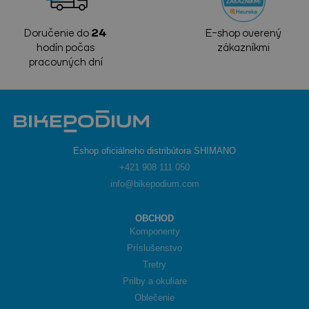
Doručenie do
24
E-shop overený
hodín počas
zákazníkmi
pracovných dní
Eshop oficiálneho distribútora SHIMANO
+421 908 111 050
info@bikepodium.com
OBCHOD
Komponenty
Príslušenstvo
Tretry
Prilby a okuliare
Oblečenie