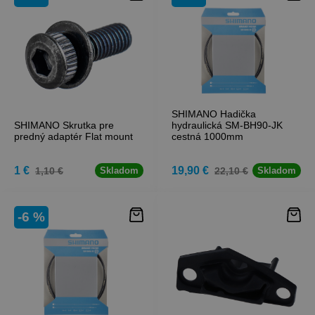
SHIMANO Hadička
SHIMANO Skrutka pre
hydraulická SM-BH90-JK
predný adaptér Flat mount
cestná 1000mm
1 €
19,90 €
1,10 €
22,10 €
Skladom
Skladom
-6 %