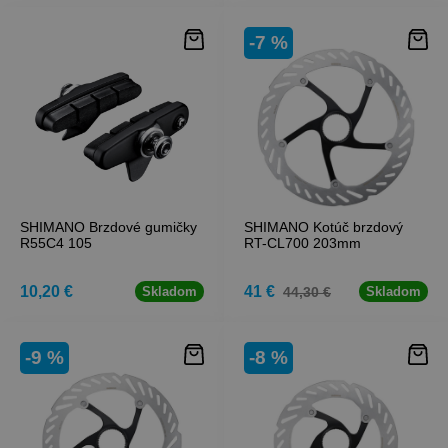
-7 %
SHIMANO Brzdové gumičky
SHIMANO Kotúč brzdový
R55C4 105
RT-CL700 203mm
10,20 €
41 €
44,30 €
Skladom
Skladom
-9 %
-8 %