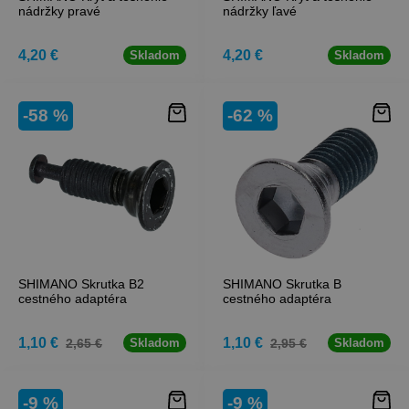
nádržky pravé
nádržky ľavé
4,20 €
4,20 €
Skladom
Skladom
-58 %
-62 %
SHIMANO Skrutka B2
SHIMANO Skrutka B
cestného adaptéra
cestného adaptéra
1,10 €
1,10 €
2,65 €
2,95 €
Skladom
Skladom
-9 %
-9 %