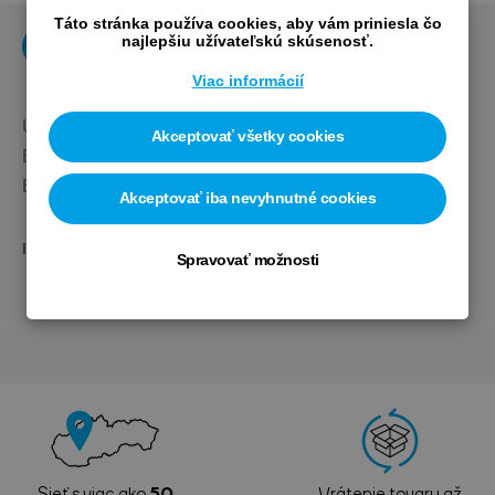
Táto stránka používa cookies, aby vám priniesla čo
najlepšiu užívateľskú skúsenosť.
Popis
Výrobca
Viac informácií
Univerzálne bombičky pre adaptéry a minipumpy.
Akceptovať všetky cookies
Bombičky so závitom pre vyššiu bezpečnosť.
Balenie 2 bombičiek - 16g/ks.
Akceptovať iba nevyhnutné cookies
ID produktu: 
PRPU0007
Spravovať možnosti
Sieť s viac ako
50
Vrátenie tovaru až