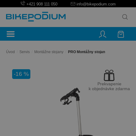
+421 908 111 050
info@bikepodium.com
Úvod
/
Servis
/
Montážne stojany
/
PRO Montážny stojan
-16 %
Prekvapenie
k objednávke zdarma