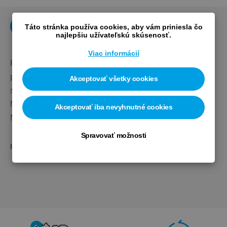
Popis
Výrobca
Táto stránka používa cookies, aby vám priniesla čo
najlepšiu užívateľskú skúsenosť.
Viac informácií
Profesionálny montážny stojan do dielne s odkladacou 
poličkou na náradie. Ľahká hliníková konštrukcia, 
Akceptovať všetky cookies
skladací. Vrátane praktického prenosného puzdra.
Maximálna výška: 162cm
Akceptovať iba nevyhnutné cookies
Maximálne zaťaženie: 30kg 
Spravovať možnosti
ID produktu: 
PR100360