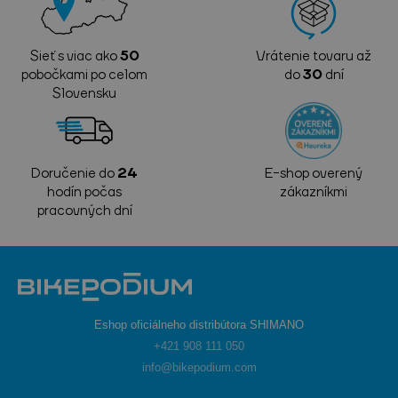
Sieť s viac ako
50
Vrátenie tovaru až
pobočkami po celom
do
30
dní
Slovensku
Doručenie do
24
E-shop overený
hodín počas
zákazníkmi
pracovných dní
Eshop oficiálneho distribútora SHIMANO
+421 908 111 050
info@bikepodium.com