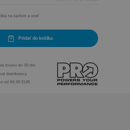
lka na karbón a oceľ
Pridať do košíka
ie tovaru do 30 dní
od distribútora
o od 99,99 EUR