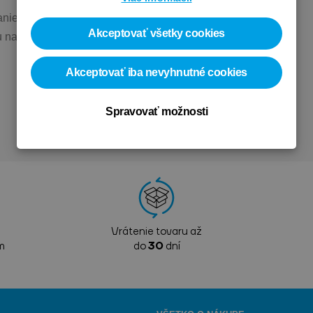
zanie karbónu a oceli. Ergonomicky tvarovaná rúčka pre
Akceptovať všetky cookies
u na karbón a ocel.
Akceptovať iba nevyhnutné cookies
Spravovať možnosti
Vrátenie tovaru až
m
do
30
dní