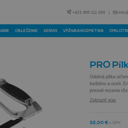
+421 908 111 050
|
info
LIARE
OBLEČENIE
SERVIS
VÝŽIVA A KOZMETIKA
CYKLOTR
PRO Píl
Odolná pílka určen
karbónu a oceli. E
presné rezanie rôzn
Zobraziť viac
52,00 €