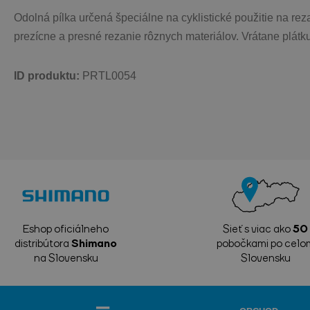
Odolná pílka určená špeciálne na cyklistické použitie na re
prezícne a presné rezanie rôznych materiálov. Vrátane plátk
ID produktu: 
PRTL0054
Eshop oficiálneho
Sieť s viac ako
50
distribútora
Shimano
pobočkami po celo
na Slovensku
Slovensku