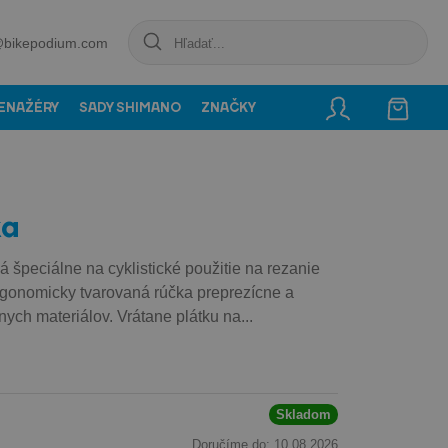
@bikepodium.com
ENAŽÉRY
SADY SHIMANO
ZNAČKY
ka
á špeciálne na cyklistické použitie na rezanie
rgonomicky tvarovaná rúčka preprezícne a
ych materiálov. Vrátane plátku na...
Skladom
Doručíme do: 10.08.2026