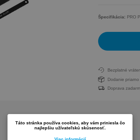
Špecifikácia:
PRO Pí
Bezplatné vráten
Dodanie priamo 
Doprava zadarm
Táto stránka používa cookies, aby vám priniesla čo
najlepšiu užívateľskú skúsenosť.
Viac informácií