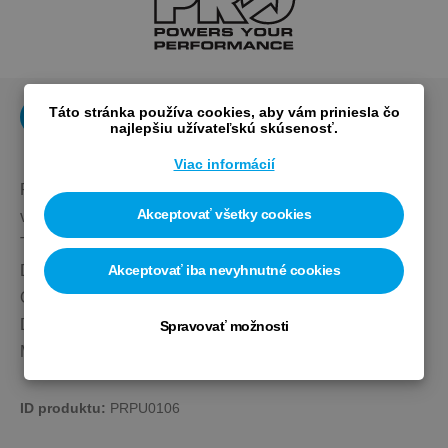
Táto stránka používa cookies, aby vám priniesla čo
Popis
Výrobca
najlepšiu užívateľskú skúsenosť.
Viac informácií
Praktická minipumpa s digitálnym manometrom na 
Akceptovať všetky cookies
vidlicu/tlmič.
Telo je vyrobené z hliníkovej zliatiny. 
Digitálny LCD manometer s vymeniteľnou batériou.
Akceptovať iba nevyhnutné cookies
Okrúhla hlavica.
Dĺžka 28cm.
Spravovať možnosti
Max. 300 PSI / 21 barov. 
ID produktu: 
PRPU0106