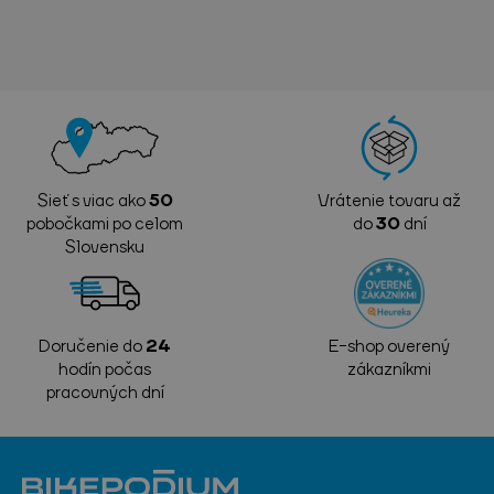
Sieť s viac ako
50
Vrátenie tovaru až
pobočkami po celom
do
30
dní
Slovensku
Doručenie do
24
E-shop overený
hodín počas
zákazníkmi
pracovných dní