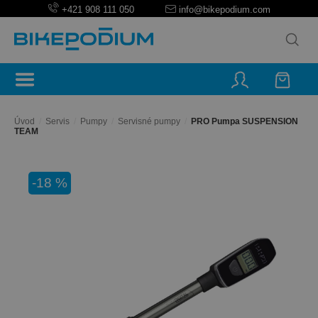
+421 908 111 050
info@bikepodium.com
Úvod
/
Servis
/
Pumpy
/
Servisné pumpy
/
PRO Pumpa SUSPENSION
TEAM
-18 %