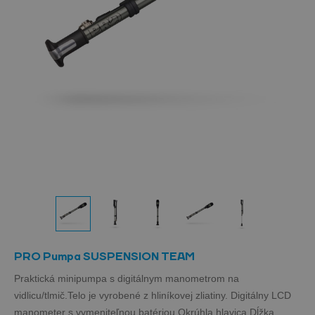
PRO Pumpa SUSPENSION TEAM
Praktická minipumpa s digitálnym manometrom na
vidlicu/tlmič.Telo je vyrobené z hliníkovej zliatiny. Digitálny LCD
manometer s vymeniteľnou batériou.Okrúhla hlavica.Dĺžka...