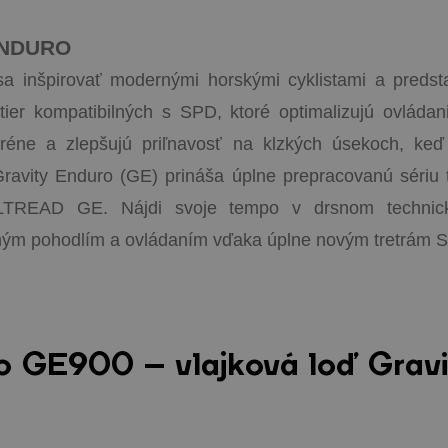
ENDURO
a inšpirovať modernými horskými cyklistami a preds
etier kompatibilných s SPD, ktoré optimalizujú ovládani
eréne a zlepšujú priľnavosť na klzkých úsekoch, keď
Gravity Enduro (GE) prináša úplne prepracovanú sériu t
LTREAD GE. Nájdi svoje tempo v drsnom technic
ým pohodlím a ovládaním vďaka úplne novým tretrám 
o GE900 – vlajková loď Gravi