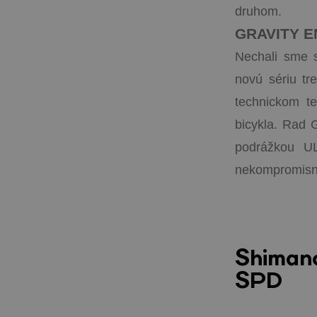
druhom.
GRAVITY 
Nechali sme s
novú sériu tr
technickom t
bicykla. Rad 
podrážkou U
nekompromisn
Shiman
SPD