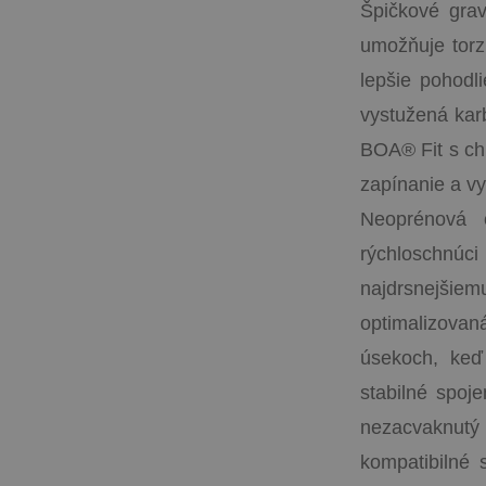
Špičkové gra
umožňuje torz
lepšie pohodl
vystužená kar
BOA® Fit s ch
zapínanie a vy
Neoprénová č
rýchloschnúci
najdrsnejši
optimalizova
úsekoch, keď
stabilné spoj
nezacvaknutý 
kompatibilné