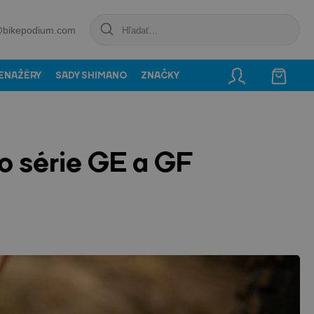
@bikepodium.com
ENAŽÉRY
SADY SHIMANO
ZNAČKY
o série GE a GF