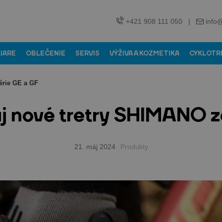
+421 908 111 050
|
info
LIARE
OBLEČENIE
SERVIS
VÝŽIVA A KOZMETIKA
CYKLOTR
érie GE a GF
aj nové tretry SHIMANO z
21. máj 2024
Produkty