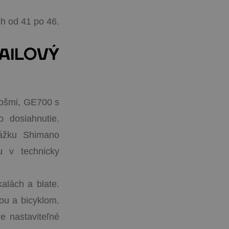
ch od 41 po 46.
AILOVÝ
mošmi, GE700 s
o dosiahnutie.
rážku Shimano
u v technicky
lách a blate.
ou a bicyklom.
 nastaviteľné