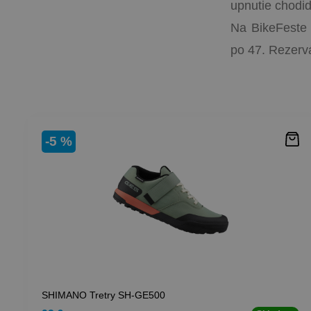
upnutie chodid
Na BikeFeste 
po 47. Rezerv
-5 %
SHIMANO Tretry SH-GE500