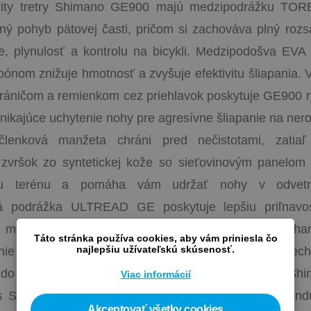
vity tretry Shimano GE900 majú medzipodrážku TORB
ný pohyb pätovej časti, pričom si zachováva plný roz
ie, plynulosť a kontrolu na bicykli. Medzipodošva EVA 
bónom znižuje hmotnosť a zvyšuje efektivitu šliapania.
ráničom a remienkom cez priehlavok poskytuje GE900 r
nikajúce uchytenie nohy pre agresívne šliapanie na ner
lenková manžeta chráni pred nečistotami, zatiaľ
 zvršok zo syntetickej kože so sieťovinovým panelom
emu terénu a pomáha vám udržať nohy v odvetr
ná podrážka ULTREAD GE poskytuje lepšiu priľnavo
 musíš zosadnúť z bicykla. Technológia Pedal Chan
Táto stránka používa cookies, aby vám priniesla čo
najlepšiu užívateľskú skúsenosť.
enie medzi tretrou a pedálom aj keď si pri jazde v tec
do pedálov. Vlajková loď špičkových gravity tretier Shi
Viac informácií
 s SPD. GE900 je ideálnou voľbou pre agresívne endu
Akceptovať všetky cookies