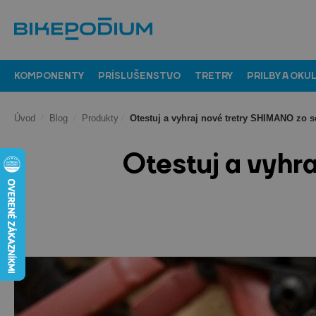
KOMPONENTY
PRÍSLUŠENSTVO
TRETRY
PRILBY A OKU
Úvod
/
Blog
/
Produkty
/
Otestuj a vyhraj nové tretry SHIMANO zo s
Otestuj a vyhr