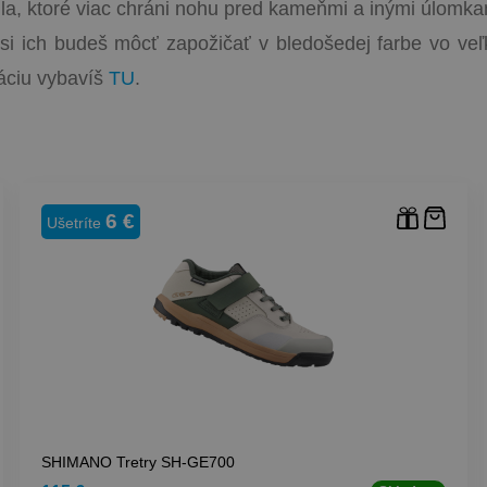
la, ktoré viac chráni nohu pred kameňmi a inými úlomka
si ich budeš môcť zapožičať v bledošedej farbe vo veľ
áciu vybavíš
TU
.
6 €
Ušetríte
SHIMANO Tretry SH-GE700