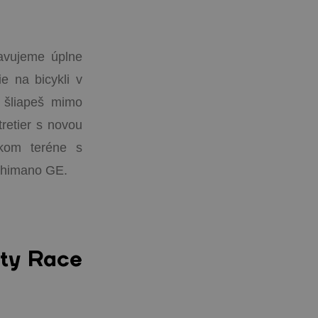
tavujeme úplne
e na bicykli v
 šliapeš mimo
retier s novou
kom teréne s
Shimano GE.
ty Race