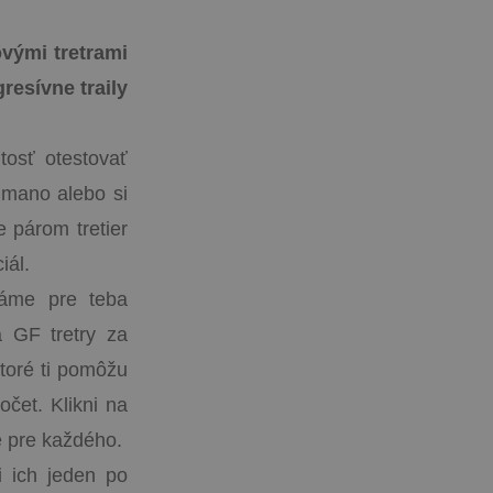
vými tretrami
resívne traily
tosť otestovať
imano alebo si
 párom tretier
iál.
Máme pre teba
a GF tretry za
ktoré ti pomôžu
očet. Klikni na
é pre každého.
i ich jeden po