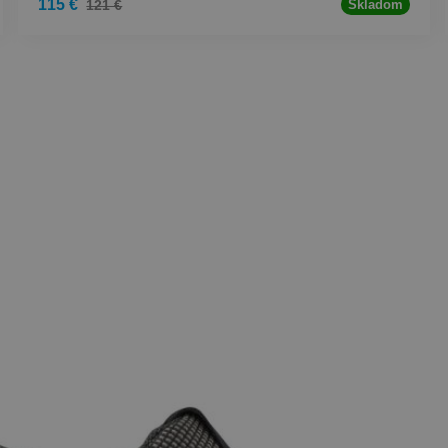
115 €
121 €
Skladom