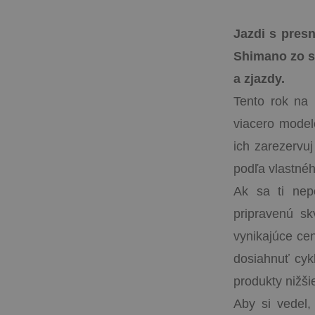
Jazdi s pres
Shimano zo sé
a zjazdy.
Tento rok na 
viacero model
ich zarezervu
podľa vlastnéh
Ak sa ti nep
pripravenú sk
vynikajúce cen
dosiahnuť cykl
produkty nižši
Aby si vedel,