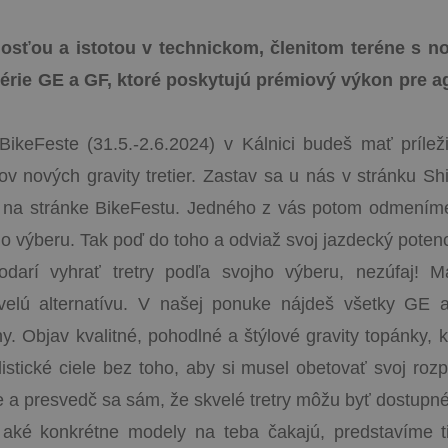
nosťou a istotou v technickom, členitom teréne s no
rie GE a GF, ktoré poskytujú prémiový výkon pre ag
BikeFeste (31.5.-2.6.2024) v Kálnici budeš mať príleži
ov nových gravity tretier. Zastav sa u nás v stránku Sh
j na stránke BikeFestu. Jedného z vás potom odmeníme
o výberu. Tak poď do toho a odviaž svoj jazdecký potenc
odarí vyhrať tretry podľa svojho výberu, nezúfaj! 
velú alternatívu. V našej ponuke nájdeš všetky GE 
y. Objav kvalitné, pohodlné a štýlové gravity topánky, 
istické ciele bez toho, aby si musel obetovať svoj rozp
e a presvedč sa sám, že skvelé tretry môžu byť dostupn
 aké konkrétne modely na teba čakajú, predstavíme t