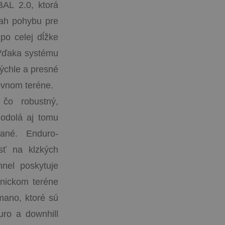
AL 2.0, ktorá
sah pohybu pre
po celej dĺžke
 Vďaka systému
ýchle a presné
ovnom teréne.
 čo robustný,
 odolá aj tomu
ané. Enduro-
sť na klzkých
nel poskytuje
hnickom teréne
mano, ktoré sú
ro a downhill