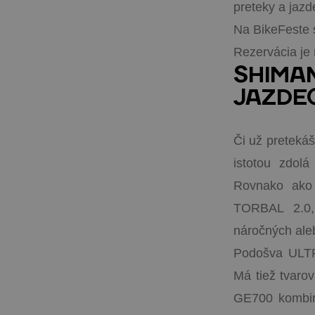
preteky a jazd
Na BikeFeste s
Rezervácia j
SHIMA
JAZDE
Či už preteká
istotou zdolá
Rovnako ako 
TORBAL 2.0, 
náročných ale
Podošva ULTR
Má tiež tvaro
GE700 kombin