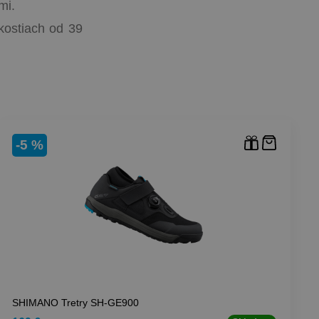
mi.
kostiach od 39
-5 %
SHIMANO Tretry SH-GE900